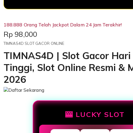
188.888 Orang Telah Jackpot Dalam 24 Jam Terakhir!
Price:
Rp 98,000
TIMNAS4D SLOT GACOR ONLINE
TIMNAS4D | Slot Gacor Hari 
Tinggi, Slot Online Resmi &
2026
🎰 LUCKY SLOT