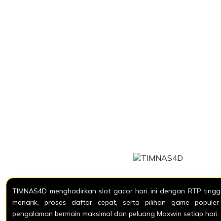
TIMNAS4D menghadirkan slot gacor hari ini dengan RTP tinggi,
menarik, proses daftar cepat, serta pilihan game popule
pengalaman bermain maksimal dan peluang Maxwin setiap hari.