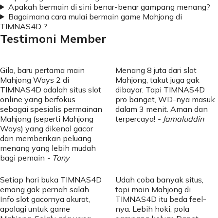
Apakah bermain di sini benar-benar gampang menang?
Bagaimana cara mulai bermain game Mahjong di
TIMNAS4D ?
Testimoni Member
Gila, baru pertama main
Menang 8 juta dari slot
Mahjong Ways 2 di
Mahjong, takut juga gak
TIMNAS4D adalah situs slot
dibayar. Tapi TIMNAS4D
online yang berfokus
pro banget, WD-nya masuk
sebagai spesialis permainan
dalam 3 menit. Aman dan
Mahjong (seperti Mahjong
terpercaya!
- Jamaluddin
Ways) yang dikenal gacor
dan memberikan peluang
menang yang lebih mudah
bagi pemain
- Tony
Setiap hari buka TIMNAS4D
Udah coba banyak situs,
emang gak pernah salah.
tapi main Mahjong di
Info slot gacornya akurat,
TIMNAS4D itu beda feel-
apalagi untuk game
nya. Lebih hoki, pola