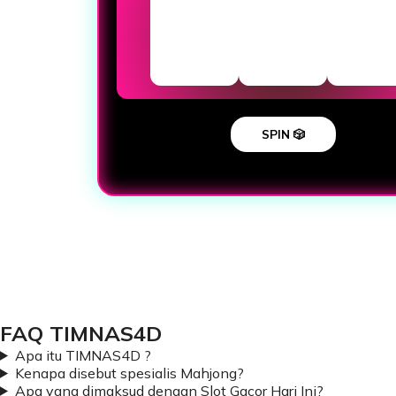
SPIN 🎲
Loading...
FAQ TIMNAS4D
Apa itu TIMNAS4D ?
Kenapa disebut spesialis Mahjong?
Apa yang dimaksud dengan Slot Gacor Hari Ini?