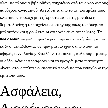
όλα, μια πλούσια βιβλιοθήκη παιχνιδιών από τους κορυφαίους
παρόχους λογισμικού. Ανεξάρτητα από το αν προτιμάτε τους
κλασικούς κουλοχέρηδες (φρουτάκια) με τις μοναδικές
θεματολογίες ή τα παιχνίδια στρατηγικής όπως το πόκερ, το
μπλάκτζακ και η ρουλέτα, οι επιλογές είναι ατελείωτες. Τα
live dealer παιχνίδια προσφέρουν την αυθεντική αίσθηση του
καζίνο, μεταδίδοντας σε πραγματικό χρόνο από στούντιο
υψηλής τεχνολογίας. Επιπλέον, τα μπόνους καλωσορίσματος,
οι εβδομαδιαίες προσφορές και τα προγράμματα πιστότητας
δίνουν στους παίκτες ουσιαστικά προνόμια που ενισχύουν την
εμπειρία τους.
Ασφάλεια,