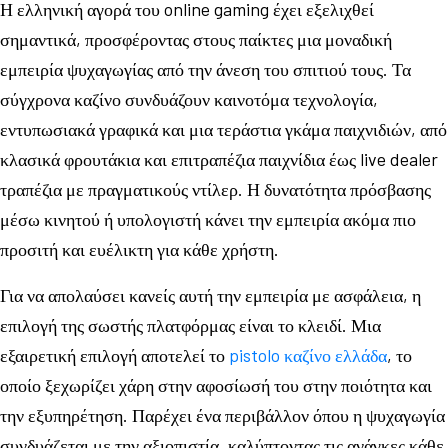
Η ελληνική αγορά του online gaming έχει εξελιχθεί
σημαντικά, προσφέροντας στους παίκτες μια μοναδική
εμπειρία ψυχαγωγίας από την άνεση του σπιτιού τους. Τα
σύγχρονα καζίνο συνδυάζουν καινοτόμα τεχνολογία,
εντυπωσιακά γραφικά και μια τεράστια γκάμα παιχνιδιών, από
κλασικά φρουτάκια και επιτραπέζια παιχνίδια έως live dealer
τραπέζια με πραγματικούς ντίλερ. Η δυνατότητα πρόσβασης
μέσω κινητού ή υπολογιστή κάνει την εμπειρία ακόμα πιο
προσιτή και ευέλικτη για κάθε χρήστη.
Για να απολαύσει κανείς αυτή την εμπειρία με ασφάλεια, η
επιλογή της σωστής πλατφόρμας είναι το κλειδί. Μια
εξαιρετική επιλογή αποτελεί το
pistolo καζίνο ελλάδα
, το
οποίο ξεχωρίζει χάρη στην αφοσίωσή του στην ποιότητα και
την εξυπηρέτηση. Παρέχει ένα περιβάλλον όπου η ψυχαγωγία
συνδυάζεται με την αξιοπιστία, καλύπτοντας τις ανάγκες κάθε