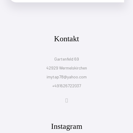
Kontakt
Gartenfeld 69
42929 Wermelskirchen
imytap78@yahoo.com
+491626722037
Instagram