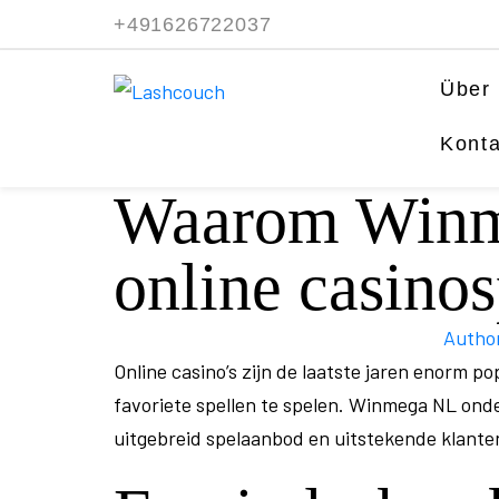
+491626722037
Über
Konta
Waarom Winme
online casinos
Autho
Online casino’s zijn de laatste jaren enorm 
favoriete spellen te spelen. Winmega NL ond
uitgebreid spelaanbod en uitstekende klantens