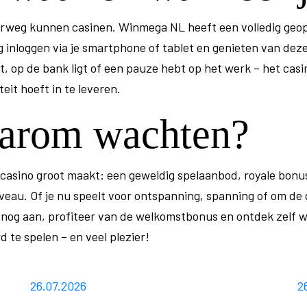
erweg kunnen casinen. Winmega NL heeft een volledig geop
 inloggen via je smartphone of tablet en genieten van deze
zit, op de bank ligt of een pauze hebt op het werk – het cas
teit hoeft in te leveren.
aarom wachten?
casino groot maakt: een geweldig spelaanbod, royale bonus
eau. Of je nu speelt voor ontspanning, spanning of om de g
aag nog aan, profiteer van de welkomstbonus en ontdek zel
te spelen – en veel plezier!
26.07.2026
2