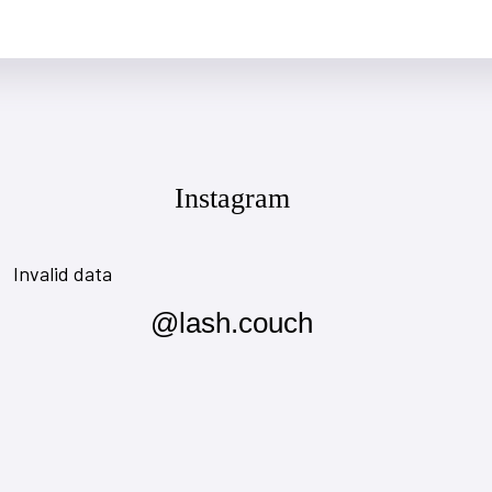
Instagram
Invalid data
@lash.couch