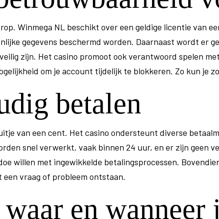
 voorop. Winmega NL beschikt over een geldige licentie van
soonlijke gegevens beschermd worden. Daarnaast wordt er 
s veilig zijn. Het casino promoot ook verantwoord spelen m
gelijkheid om je account tijdelijk te blokkeren. Zo kun je z
udig betalen
uitje van een cent. Het casino ondersteunt diverse betaal
rden snel verwerkt, vaak binnen 24 uur, en er zijn geen 
e willen met ingewikkelde betalingsprocessen. Bovendien i
t een vraag of probleem ontstaan.
 waar en wanneer j