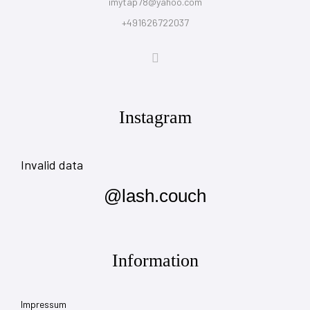
imytap78@yahoo.com
+491626722037
Instagram
Invalid data
@lash.couch
Information
Impressum