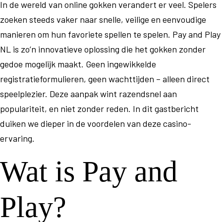
In de wereld van online gokken verandert er veel. Spelers
zoeken steeds vaker naar snelle, veilige en eenvoudige
manieren om hun favoriete spellen te spelen. Pay and Play
NL is zo’n innovatieve oplossing die het gokken zonder
gedoe mogelijk maakt. Geen ingewikkelde
registratieformulieren, geen wachttijden – alleen direct
speelplezier. Deze aanpak wint razendsnel aan
populariteit, en niet zonder reden. In dit gastbericht
duiken we dieper in de voordelen van deze casino-
ervaring.
Wat is Pay and
Play?