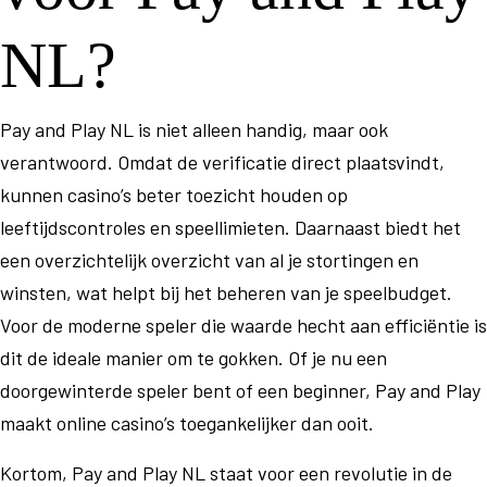
NL?
Pay and Play NL is niet alleen handig, maar ook
verantwoord. Omdat de verificatie direct plaatsvindt,
kunnen casino’s beter toezicht houden op
leeftijdscontroles en speellimieten. Daarnaast biedt het
een overzichtelijk overzicht van al je stortingen en
winsten, wat helpt bij het beheren van je speelbudget.
Voor de moderne speler die waarde hecht aan efficiëntie is
dit de ideale manier om te gokken. Of je nu een
doorgewinterde speler bent of een beginner, Pay and Play
maakt online casino’s toegankelijker dan ooit.
Kortom, Pay and Play NL staat voor een revolutie in de