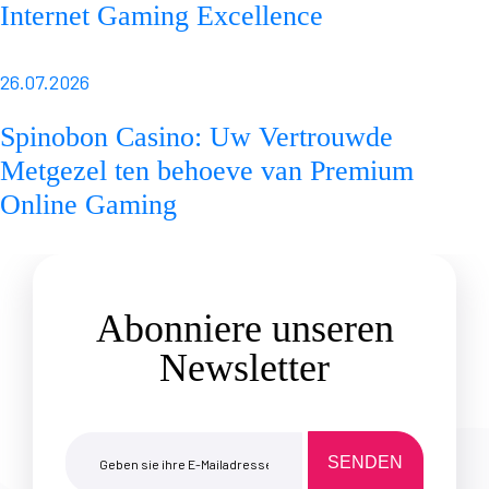
Internet Gaming Excellence
26.07.2026
Spinobon Casino: Uw Vertrouwde
Metgezel ten behoeve van Premium
Online Gaming
Abonniere unseren
Newsletter
SENDEN